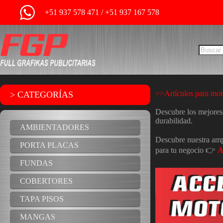
+51 937 578 471 / +51 937 167 578
>>Artículos para mo
> CATEGORÍAS
Descubre los mejore
durabilidad.
AMBIENTADORES
Descubre nuestra am
PORTA PLACAS
para tu negocio 👉
A
FUNDAS
COBERTORES
TAPA PISOS
MANGAS