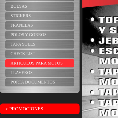
BOLSAS
STICKERS
FRANELAS
POLOS Y GORROS
TAPA SOLES
CHECK LIST
ARTICULOS PARA MOTOS
LLAVEROS
PORTA DOCUMENTOS
> PROMOCIONES